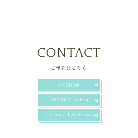
CONTACT
ご予約はこちら
ANCHOR
ANCHOR laule'a
lino eyelash&eyebrow