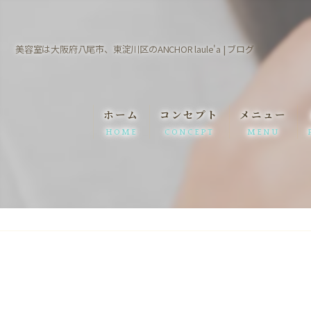
美容室は大阪府八尾市、東淀川区のANCHOR laule'a | ブログ
ホーム
コンセプト
メニュー
HOME
CONCEPT
MENU