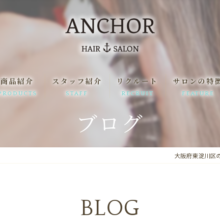
商品紹介
スタッフ紹介
リクルート
サロンの特
PRODUCTS
STAFF
RECRUIT
FEATURE
ブログ
一日の流れ
髪質改善
駅近
大阪府東淀川区の美容
縮毛矯正
まつ毛パーマ
BLOG
求人