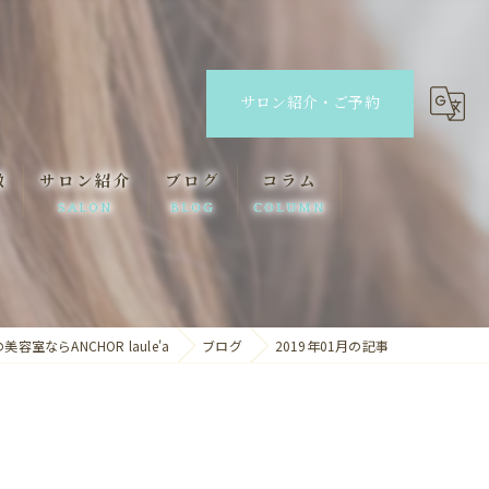
サロン紹介・ご予約
徴
サロン紹介
ブログ
コラム
SALON
BLOG
COLUMN
ANCHOR
ANCHOR laule'a
室ならANCHOR laule'a
ブログ
2019年01月の記事
lino eyelash&eyebrow