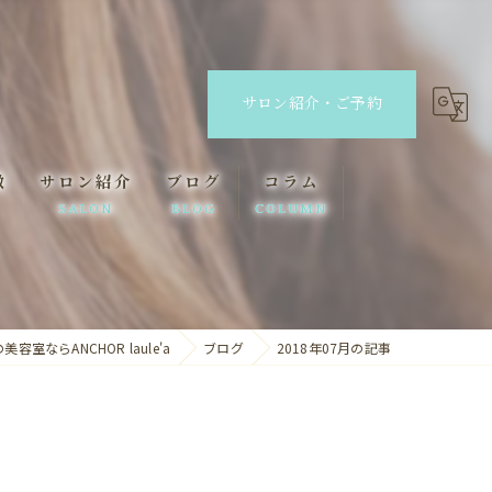
サロン紹介・ご予約
徴
サロン紹介
ブログ
コラム
SALON
BLOG
COLUMN
ANCHOR
ANCHOR laule'a
室ならANCHOR laule'a
ブログ
2018年07月の記事
lino eyelash&eyebrow