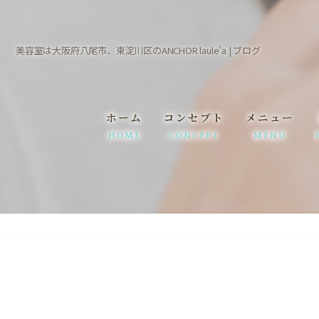
美容室は大阪府八尾市、東淀川区のANCHOR laule'a | ブログ
ホーム
コンセプト
メニュー
HOME
CONCEPT
MENU