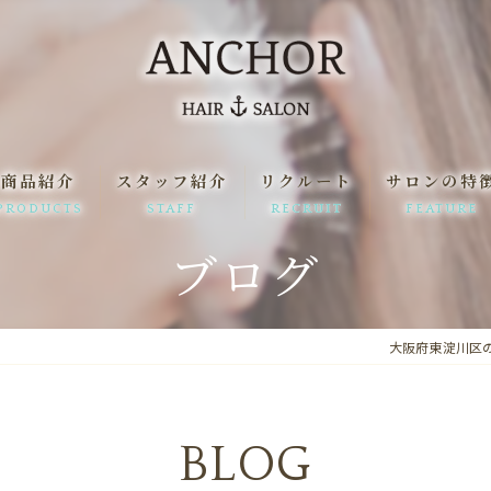
商品紹介
スタッフ紹介
リクルート
サロンの特
PRODUCTS
STAFF
RECRUIT
FEATURE
ブログ
一日の流れ
髪質改善
駅近
大阪府東淀川区の美容
縮毛矯正
まつ毛パーマ
BLOG
求人