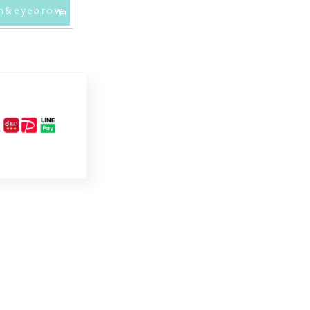
sh&eyebrow