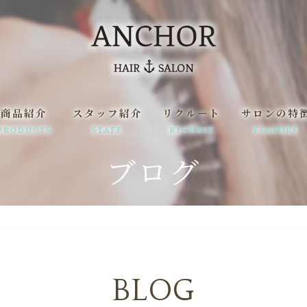
商品紹介
スタッフ紹介
リクルート
サロンの特
PRODUCTS
STAFF
RECRUIT
FEATURE
ブログ
一日の流れ
髪質改善
駅近
縮毛矯正
まつ毛パーマ
BLOG
求人