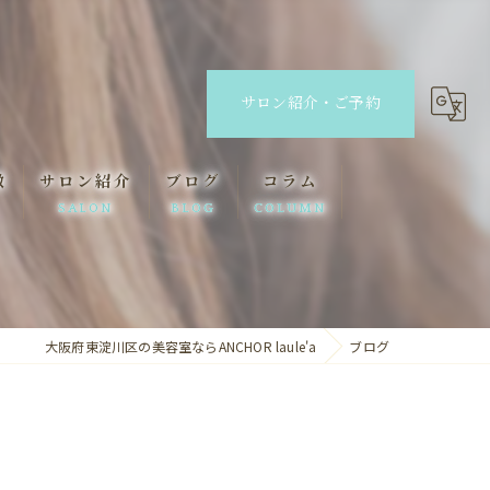
サロン紹介・ご予約
徴
サロン紹介
ブログ
コラム
SALON
BLOG
COLUMN
ANCHOR
ANCHOR laule'a
大阪府東淀川区の美容室ならANCHOR laule'a
ブログ
lino eyelash&eyebrow