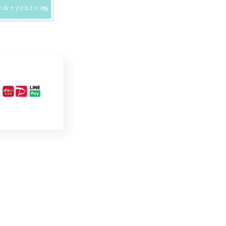
sh&eyebrow