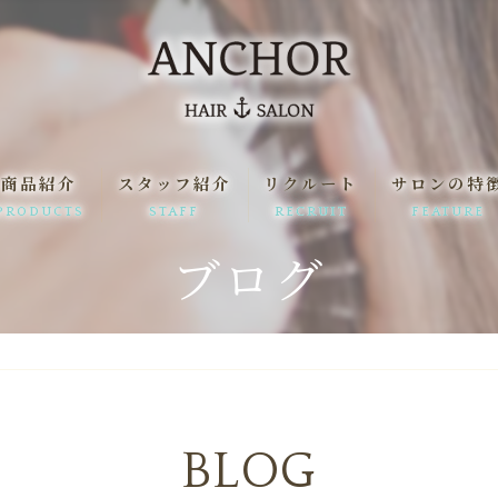
商品紹介
スタッフ紹介
リクルート
サロンの特
PRODUCTS
STAFF
RECRUIT
FEATURE
ブログ
一日の流れ
髪質改善
駅近
縮毛矯正
まつ毛パーマ
BLOG
求人