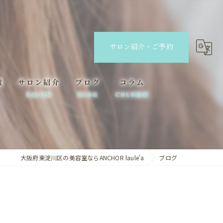
サロン紹介・ご予約
徴
サロン紹介
ブログ
コラム
SALON
BLOG
COLUMN
ANCHOR
ANCHOR laule'a
大阪府東淀川区の美容室ならANCHOR laule'a
ブログ
lino eyelash&eyebrow