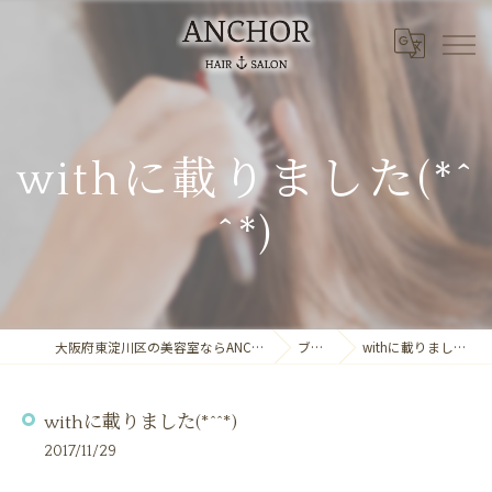
withに載りました(*^
^*)
大阪府東淀川区の美容室ならANCHOR laule'a
ブログ
withに載りました(*^^*)
withに載りました(*^^*)
2017/11/29