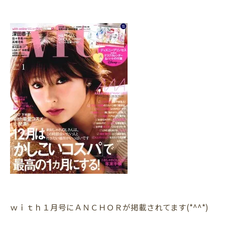
ｗｉｔｈ１月号にＡＮＣＨＯＲが掲載されてます(*^^*)