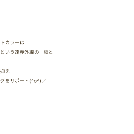
ントカラーは
』という遠赤外線の一種と
を抑え
をサポート(^o^)／