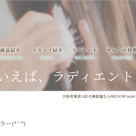
商品紹介
スタッフ紹介
リクルート
サロンの特
PRODUCTS
STAFF
RECRUIT
FEATURE
えば、ラディエントカラ
一日の流れ
髪質改善
駅近
大阪府東淀川区の美容室ならANCHOR laule'
縮毛矯正
まつ毛パーマ
*^^*)
求人