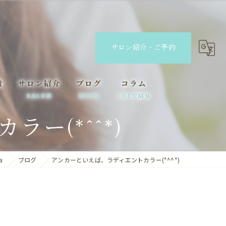
サロン紹介・ご予約
徴
サロン紹介
ブログ
コラム
SALON
BLOG
COLUMN
ー(*^^*)
ANCHOR
ANCHOR laule'a
a
ブログ
アンカーといえば、ラディエントカラー(*^^*)
lino eyelash&eyebrow